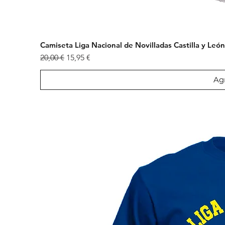
Camiseta Liga Nacional de Novilladas Castilla y Leó
Precio
Precio de oferta
20,00 €
15,95 €
Agr