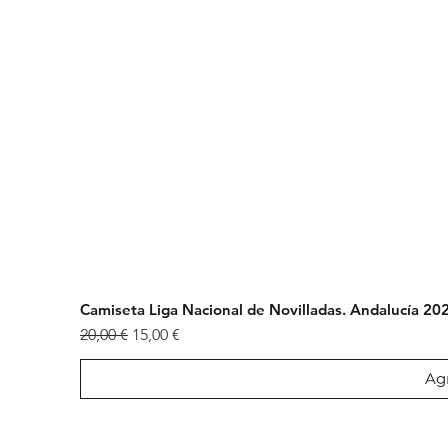
Camiseta Liga Nacional de Novilladas. Andalucía 2
Precio
Precio de oferta
20,00 €
15,00 €
Agr