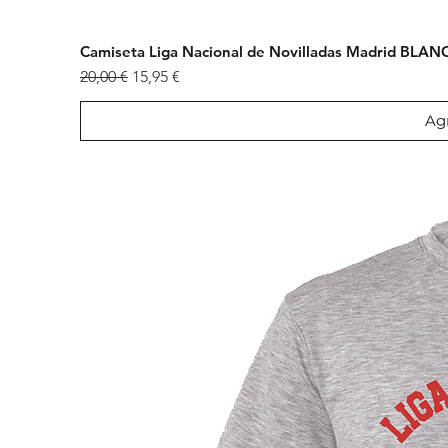
Camiseta Liga Nacional de Novilladas Madrid BLAN
Precio
Precio de oferta
20,00 €
15,95 €
Agr