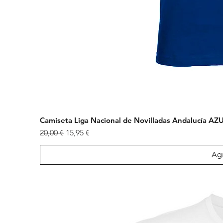
Camiseta Liga Nacional de Novilladas Andalucía AZ
Precio
Precio de oferta
20,00 €
15,95 €
Agr