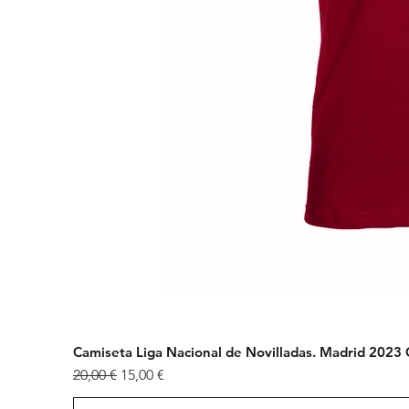
Camiseta Liga Nacional de Novilladas. Madrid 202
Precio
Precio de oferta
20,00 €
15,00 €