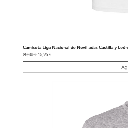
Camiseta Liga Nacional de Novilladas Castilla y Le
Precio
Precio de oferta
20,00 €
15,95 €
Agr