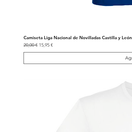
Camiseta Liga Nacional de Novilladas Castilla y Leó
Precio
Precio de oferta
20,00 €
15,95 €
Agr