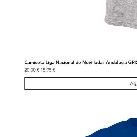
Camiseta Liga Nacional de Novilladas Andalucía GRI
Precio
Precio de oferta
20,00 €
15,95 €
Agr