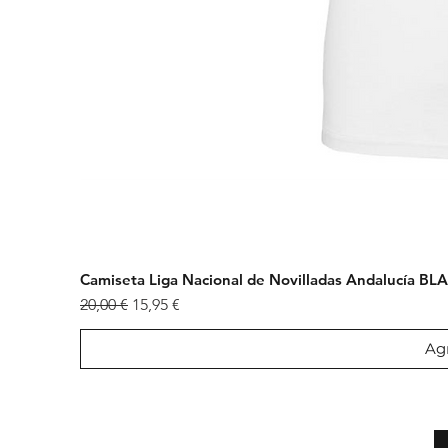
Camiseta Liga Nacional de Novilladas Andalucía B
Precio
Precio de oferta
20,00 €
15,95 €
Agr